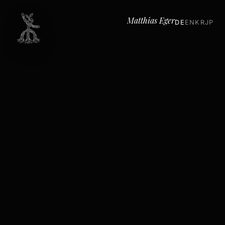
Matthias Eger
DE
EN
KR
JP