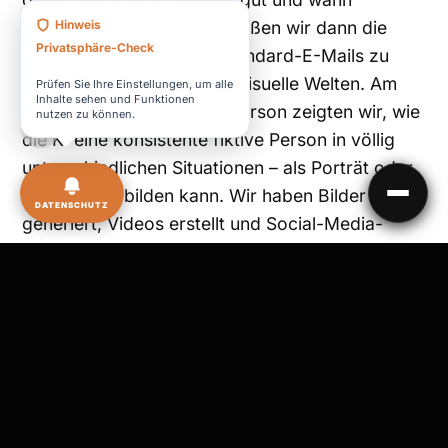
Hinweis
kritisch? In der Praxis verließen wir dann die
Privatsphäre-Check
trockene Theorie. Statt Standard-E-Mails zu
generieren, erschufen wir visuelle Welten. Am
Prüfen Sie Ihre Einstellungen, um alle
Inhalte sehen und Funktionen
Beispiel einer weiblichen Person zeigten wir, wie
nutzen zu können.
die KI eine konsistente fiktive Person in völlig
unterschiedlichen Situationen – als Porträt oder
im Park – abbilden kann. Wir haben Bilder
DATENSCHUTZ
generiert, Videos erstellt und Social-Media-
Beiträge konzipiert.
Am Ende des Tages hatte sich die anfängliche
Unsicherheit in absolute Motivation verwandelt.
Devin weiß nun genau, welche KI-Skills er für
seine berufliche Zukunft aufbauen muss,
während Daniela direkte Hebel für ihr Marketing